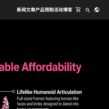
shopping_cart
public
新闻
文章
产品
预购
活动
博客
search