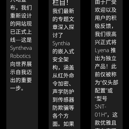
栏目！
由于广受
布，我们
欢迎以及
我们最新
重新设计
用户的积
的专题文
的网站现
极反馈，
章深入探
已正式上
我们很高
讨了
线—这是
兴正式将
Synthia
Syntheva
Lyena 推
的嵌入式
Robotics
出为独立
安全架
向世界展
产品！此
构，涵盖
示自我迈
前仅被称
从红外命
出的重要
为“仅头部
令加密、
一步。
配置”或
声学防护
“型号
到传感器
SNT-
防欺骗等
01H”，这
各个方
款优雅且
面。如果