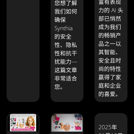
富有表现
您想了解
力的 AI 头
我们如何
部已悄然
确保
成为我们
Synthia
的畅销产
的安全
品之一以
性、隐私
其智能、
性和抗干
安全且时
扰能力—
尚的特性
这篇文章
赢得了家
非常适合
庭和企业
您。
的喜爱。
2025年