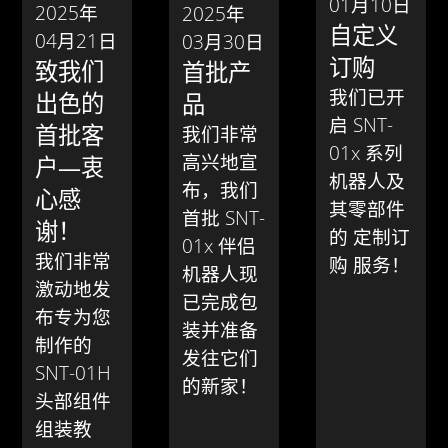
01月10日
2025年
2025年
自定义
04月21日
03月30日
订购
致我们
首批产
我们已开
出色的
品
启 SNT-
首批客
我们非常
01x 系列
高兴地宣
户—衷
机器人及
布，我们
心感
其零部件
首批 SNT-
谢！
的 定制订
01x 伴侣
我们非常
购 服务！
机器人现
激动地发
已完成包
布专为您
装并准备
制作的
发往它们
SNT-01H
的新家！
头部组件
组装教