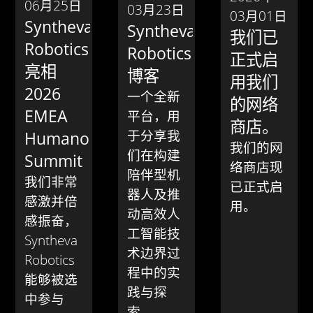
06月25日
03月23日
03月01日
Syntheva
Syntheva
我们已
Robotics
Robotics
正式启
亮相
博客
用我们
2026
一个全新
的网络
EMEA
平台，用
商店。
于分享我
Humanoid
我们的网
们在构建
Summit
络商店现
陪伴型机
我们非常
已正式启
器人及推
感激并倍
用。
动高效人
感振奋，
工智能技
Syntheva
术边界过
Robotics
程中的实
能够被选
践与探
中参与
索。