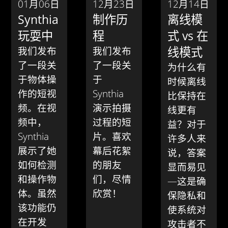
01月06日
12月23日
12月14日
Synthia
制作历
离线模
玩耍中
程
式 vs 在
线模式
我们发布
我们发布
了一段关
了一段关
为什么有
于物体操
于
时候离线
作的短视
Synthia
比保持在
频。在视
演示拍摄
线更有
频中，
过程的短
益？对于
Synthia
片。喜欢
许多人来
展示了她
幕后花絮
说，答案
如何检测
的朋友
显而易见
和操作物
们，尽情
—这是确
体。虽然
欣赏！
保隐私和
该功能仍
使系统对
在开发
攻击者不